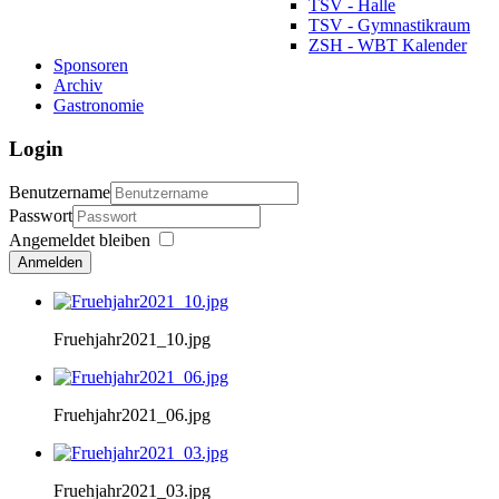
TSV - Halle
TSV - Gymnastikraum
ZSH - WBT Kalender
Sponsoren
Archiv
Gastronomie
Login
Benutzername
Passwort
Angemeldet bleiben
Anmelden
Fruehjahr2021_10.jpg
Fruehjahr2021_06.jpg
Fruehjahr2021_03.jpg