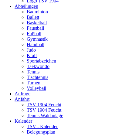
Logo TSV 1904
Abteilungen
Badminton
Ballett
Basketball
Faustball
Fußball
Gymnastik
Handball
Judo
Kraft
Sportabzeichen
Taekwondo
Tennis
Tischtennis
Turnen
Volleyball
Anfrage
Anfahrt
TSV 1904 Feucht
TSV 1904 Feucht
Tennis Waldanlage
Kalender
TSV - Kalender
Belegungsplan