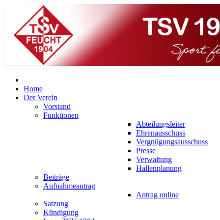
Home
Der Verein
Vorstand
Funktionen
Abteilungsleiter
Ehrenausschuss
Vergnügungsausschuss
Presse
Verwaltung
Hallenplanung
Beiträge
Aufnahmeantrag
Antrag online
Satzung
Kündigung