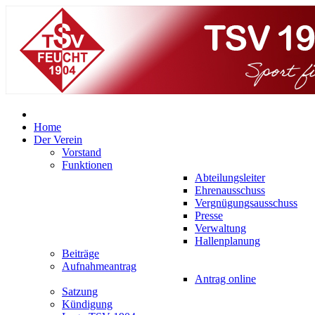
Home
Der Verein
Vorstand
Funktionen
Abteilungsleiter
Ehrenausschuss
Vergnügungsausschuss
Presse
Verwaltung
Hallenplanung
Beiträge
Aufnahmeantrag
Antrag online
Satzung
Kündigung