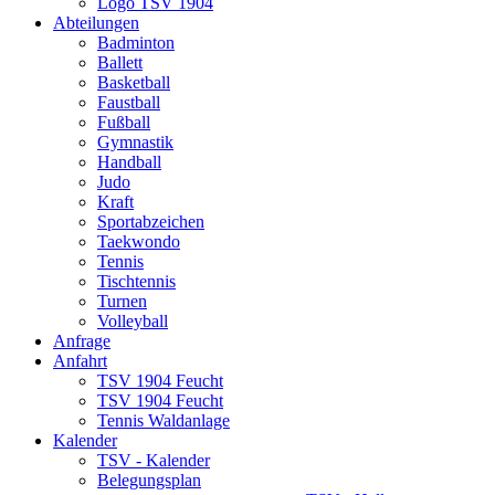
Logo TSV 1904
Abteilungen
Badminton
Ballett
Basketball
Faustball
Fußball
Gymnastik
Handball
Judo
Kraft
Sportabzeichen
Taekwondo
Tennis
Tischtennis
Turnen
Volleyball
Anfrage
Anfahrt
TSV 1904 Feucht
TSV 1904 Feucht
Tennis Waldanlage
Kalender
TSV - Kalender
Belegungsplan