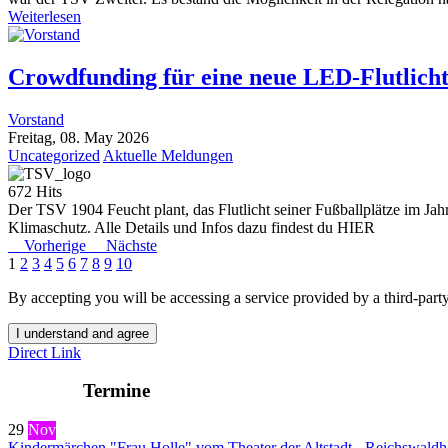
Weiterlesen
Crowdfunding für eine neue LED-Flutlicht
Vorstand
Freitag, 08. May 2026
Uncategorized
Aktuelle Meldungen
672 Hits
Der TSV 1904 Feucht plant, das Flutlicht seiner Fußballplätze im J
Klimaschutz. Alle Details und Infos dazu findest du HIER
Vorherige
Nächste
1
2
3
4
5
6
7
8
9
10
By accepting you will be accessing a service provided by a third-part
I understand and agree
Direct Link
Termine
29
Nov
Kindermärchen "Frau Holle" vom Theater der Altstadt - Reichswaldh