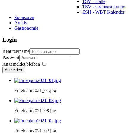
TSV - Halle
TSV - Gymnastikraum
ZSH - WBT Kalender
Sponsoren
Archiv
Gastronomie
Login
Benutzername
Passwort
Angemeldet bleiben
Anmelden
Fruehjahr2021_01.jpg
Fruehjahr2021_08.jpg
Fruehjahr2021_02.jpg