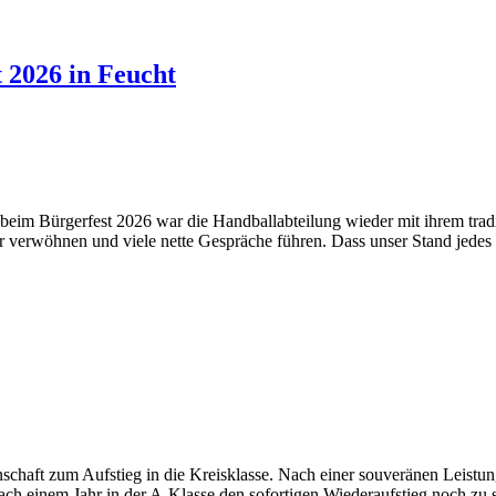
 2026 in Feucht
eim Bürgerfest 2026 war die Handballabteilung wieder mit ihrem tradi
verwöhnen und viele nette Gespräche führen. Dass unser Stand jedes Ja
chaft zum Aufstieg in die Kreisklasse. Nach einer souveränen Leistung
ach einem Jahr in der A-Klasse den sofortigen Wiederaufstieg noch zu s