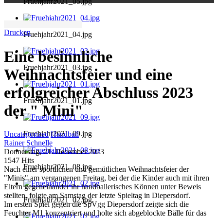
Fruehjahr2021_05.jpg
Drucken
Fruehjahr2021_04.jpg
Eine besinnliche
Fruehjahr2021_03.jpg
Weihnachtsfeier und eine
erfolgreicher Abschluss 2023
Fruehjahr2021_01.jpg
der " Mini"
Fruehjahr2021_09.jpg
Uncategorized
Handball
Rainer Schnelle
Donnerstag, 21. December 2023
1547 Hits
Fruehjahr2021_08.jpg
Nach einer sportlichen und gemütlichen Weihnachtsfeier der
"Minis" am vergangenen Freitag, bei der die Kinder auch mit ihren
Eltern gegeneinander ihr handballerisches Können unter Beweis
stellten, folgte am Samstag der letzte Spieltag in Diepersdorf.
Fruehjahr2021_02.jpg
Im ersten Spiel gegen die SpVgg Diepersdorf zeigte sich die
Feuchter M1 konzentriert und holte sich abgeblockte Bälle für das