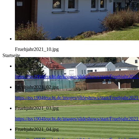
Fruehjahr2021_10.jpg
Startseite
Fruehjahr2021_01.jpg
https://tsv1904feucht.de/images/slideshows/start/Fruehjahr202
Fruehjahr2021_02.jpg
https://tsv1904feucht.de/images/slideshows/start/Fruehjahr202
Fruehjahr2021_03.jpg
https://tsv1904feucht.de/images/slideshows/start/Fruehjahr202
Fruehjahr2021_04.jpg