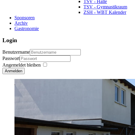
TSV - Halle
TSV - Gymnastikraum
ZSH - WBT Kalender
Sponsoren
Archiv
Gastronomie
Login
Benutzername
Passwort
Angemeldet bleiben
Anmelden