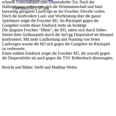
schnelle Umschaltspiel zum Diepersdorfer Tor. Nach der
Halbzeitpause verbesserte sich die Heimmannschaft und fand
Fruehjahr2021_07.jpg
kurzzeitig geeignete Laufwege an der Feuchter Abwehr vorbei.
Doch die kraftvollere Lauf- und Wurfleistung über die ganze
Spieldauer zeigte die Feuchter M1. Im Rückspiel gegen die
Gastgeber wurde dieser Eindruck mehr als bestätigt.
Die jüngsten Feuchter "Minis", die M3, sahen sich durch frühes
Stören ihres Aufbauspiels durch die SpVgg Diepersdorf im Hinspiel
konfrontiert. Mit mehr Laufleistung und Nutzung von freien
Laufwegen wusste die M3 sich gegen die Gastgeber im Rückspiel
zu verbessern.
Einen soliden Eindruck zeigte die Feuchter M2, die sowohl gegen
die Diepersdörfer als auch gegen die TSV Röthenbach überzeugten.
Bericht und Bilder: Steffi und Matthias Weber