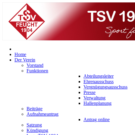
Home
Der Verein
Vorstand
Funktionen
Abteilungsleiter
Ehrenausschuss
Vergnügungsausschuss
Presse
Verwaltung
Hallenplanung
Beiträge
Aufnahmeantrag
Antrag online
Satzung
Kündigung