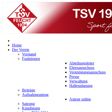
Home
Der Verein
Vorstand
Funktionen
Abteilungsleiter
Ehrenausschuss
Vergnügungsausschuss
Presse
Verwaltung
Hallenplanung
Beiträge
Aufnahmeantrag
Antrag online
Satzung
Kündigung