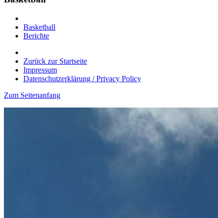
Basketball
Berichte
Zurück zur Startseite
Impressum
Datenschutzerklärung / Privacy Policy
Zum Seitenanfang