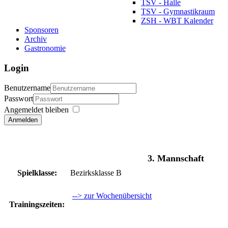
TSV - Halle
TSV - Gymnastikraum
ZSH - WBT Kalender
Sponsoren
Archiv
Gastronomie
Login
Benutzername
Passwort
Angemeldet bleiben
Anmelden
3. Mannschaft
Spielklasse:
Bezirksklasse B
--> zur Wochenübersicht
Trainingszeiten: