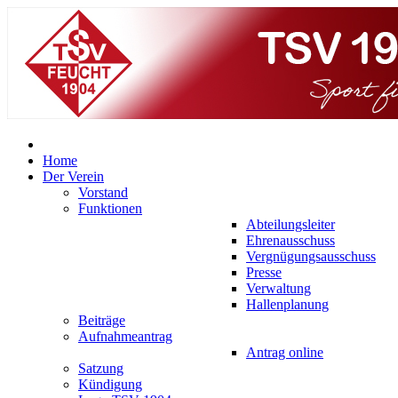
Home
Der Verein
Vorstand
Funktionen
Abteilungsleiter
Ehrenausschuss
Vergnügungsausschuss
Presse
Verwaltung
Hallenplanung
Beiträge
Aufnahmeantrag
Antrag online
Satzung
Kündigung