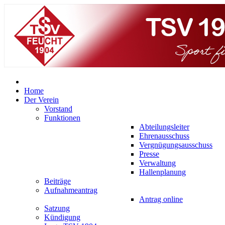
Home
Der Verein
Vorstand
Funktionen
Abteilungsleiter
Ehrenausschuss
Vergnügungsausschuss
Presse
Verwaltung
Hallenplanung
Beiträge
Aufnahmeantrag
Antrag online
Satzung
Kündigung